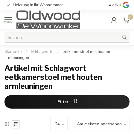
Lieferung in Ihr Wohnzimmer
Qualität und e
4.7
/5.0
0
MENU
Startseite
/
Schlagworte
/
eetkamerstoel met houten
armleuningen
Artikel mit Schlagwort
eetkamerstoel met houten
armleuningen
Filter