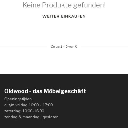
Keine Produkte gefunden!
WEITER EINKAUFEN
Zeige
1
-
0
von 0
Oldwood - das Möbelgeschäft
Openingstijden:
di t/m vrijdag 10:00 - 17:00
zaterdag: 10:00-16:00
zondag & maandag : gesloten