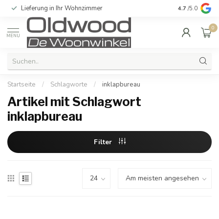
Lieferung in Ihr Wohnzimmer
Qualität und e
4.7
/5.0
0
MENU
Startseite
/
Schlagworte
/
inklapbureau
Artikel mit Schlagwort
inklapbureau
Filter