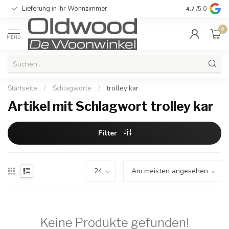
Lieferung in Ihr Wohnzimmer
Qualität und e
4.7
/5.0
0
MENU
Startseite
/
Schlagworte
/
trolley kar
Artikel mit Schlagwort trolley kar
Filter
Keine Produkte gefunden!