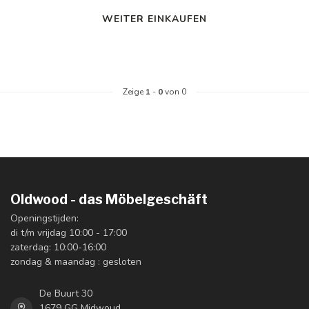
WEITER EINKAUFEN
Zeige
1
-
0
von 0
Oldwood - das Möbelgeschäft
Openingstijden:
di t/m vrijdag 10:00 - 17:00
zaterdag: 10:00-16:00
zondag & maandag : gesloten
De Buurt 30
1679 GG Midwoud