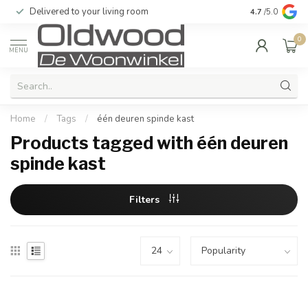
Delivered to your living room
Quality & exc
4.7
/5.0
0
MENU
Home
/
Tags
/
één deuren spinde kast
Products tagged with één deuren
spinde kast
Filters