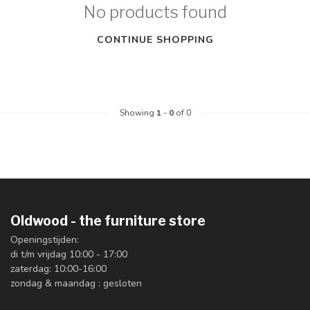
No products found
CONTINUE SHOPPING
Showing
1
-
0
of 0
Oldwood - the furniture store
Openingstijden:
di t/m vrijdag 10:00 - 17:00
zaterdag: 10:00-16:00
zondag & maandag : gesloten