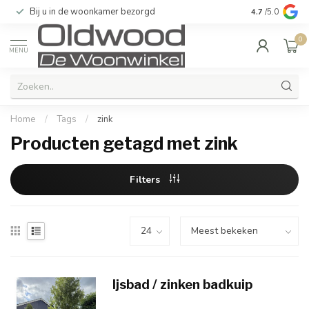
Bij u in de woonkamer bezorgd
Kwaliteit & u
4.7
/5.0
0
MENU
Home
/
Tags
/
zink
Producten getagd met zink
Filters
Ijsbad / zinken badkuip