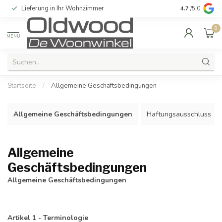
Lieferung in Ihr Wohnzimmer
Qualität und e
4.7
/5.0
0
MENU
Startseite
/
Allgemeine Geschäftsbedingungen
Allgemeine Geschäftsbedingungen
Haftungsausschluss
Allgemeine
Geschäftsbedingungen
Allgemeine Geschäftsbedingungen
Artikel 1 - Terminologie