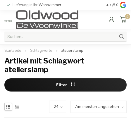
Lieferung in Ihr Wohnzimmer
Qualität und e
4.7
/5.0
0
MENU
Startseite
/
Schlagworte
/
atelierslamp
Artikel mit Schlagwort
atelierslamp
Filter