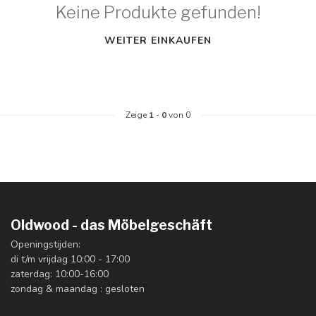
Keine Produkte gefunden!
WEITER EINKAUFEN
Zeige
1
-
0
von 0
Oldwood - das Möbelgeschäft
Openingstijden:
di t/m vrijdag 10:00 - 17:00
zaterdag: 10:00-16:00
zondag & maandag : gesloten