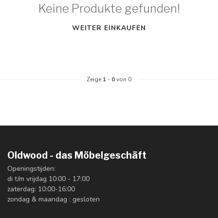
Keine Produkte gefunden!
WEITER EINKAUFEN
Zeige
1
-
0
von 0
Oldwood - das Möbelgeschäft
Openingstijden:
di t/m vrijdag 10:00 - 17:00
zaterdag: 10:00-16:00
zondag & maandag : gesloten