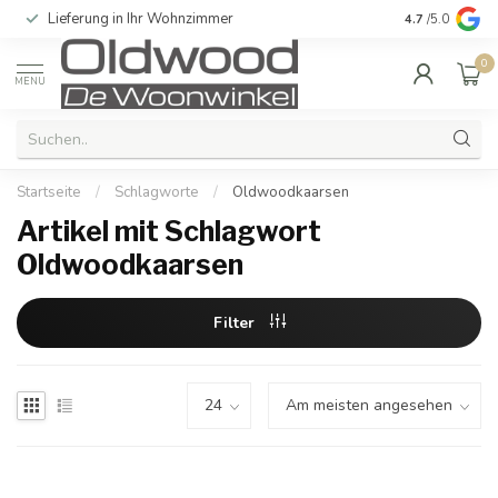
Lieferung in Ihr Wohnzimmer
Qualität und e
4.7
/5.0
0
MENU
Startseite
/
Schlagworte
/
Oldwoodkaarsen
Artikel mit Schlagwort
Oldwoodkaarsen
Filter