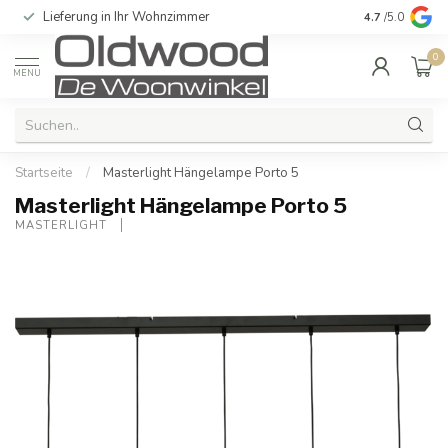
Lieferung in Ihr Wohnzimmer
Qualität und e
4.7
/5.0
0
MENU
Startseite
/
Masterlight Hängelampe Porto 5
Masterlight Hängelampe Porto 5
MASTERLIGHT 