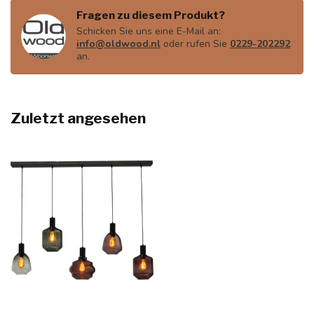
Fragen zu diesem Produkt?
Schicken Sie uns eine E-Mail an:
info@oldwood.nl
oder rufen Sie
0229-202292
an.
Zuletzt angesehen