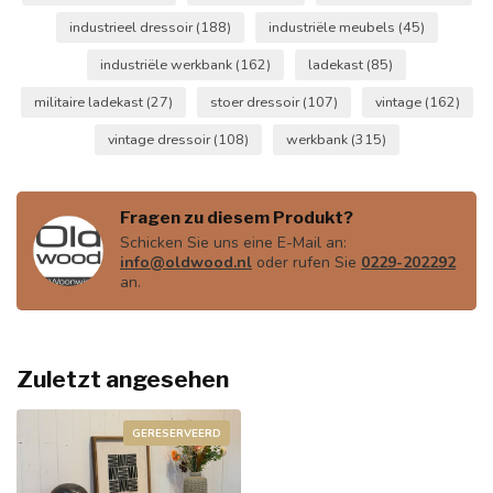
industrieel dressoir
(188)
industriële meubels
(45)
industriële werkbank
(162)
ladekast
(85)
militaire ladekast
(27)
stoer dressoir
(107)
vintage
(162)
vintage dressoir
(108)
werkbank
(315)
Fragen zu diesem Produkt?
Schicken Sie uns eine E-Mail an:
info@oldwood.nl
oder rufen Sie
0229-202292
an.
Zuletzt angesehen
GERESERVEERD