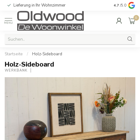
Lieferung in Ihr Wohnzimmer
Qualität und e
4.7
/5.0
0
MENU
Startseite
/
Holz-Sideboard
Holz-Sideboard
WERKBANK