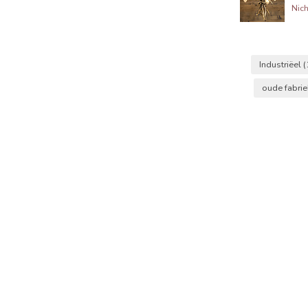
Nich
Industriëel
(
oude fabri