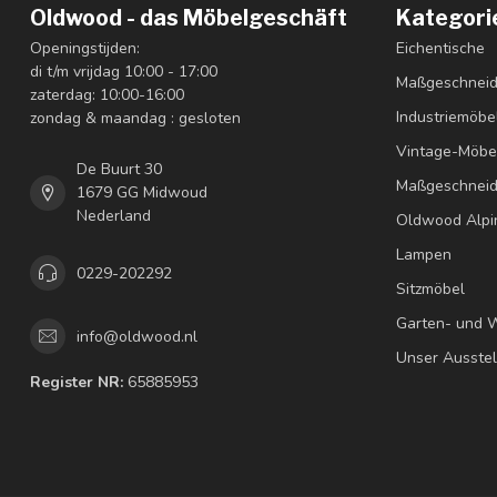
Oldwood - das Möbelgeschäft
Kategori
Openingstijden:
Eichentische
di t/m vrijdag 10:00 - 17:00
Maßgeschneid
zaterdag: 10:00-16:00
Industriemöbe
zondag & maandag : gesloten
Vintage-Möbe
De Buurt 30
Maßgeschneid
1679 GG Midwoud
Nederland
Oldwood Alpi
Lampen
0229-202292
Sitzmöbel
Garten- und 
info@oldwood.nl
Unser Ausste
Register NR:
65885953