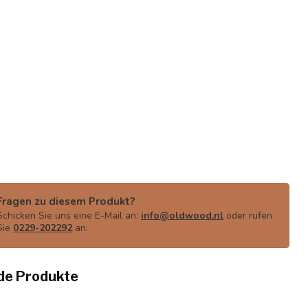
Fragen zu diesem Produkt?
Schicken Sie uns eine E-Mail an:
info@oldwood.nl
oder rufen
Sie
0229-202292
an.
de Produkte