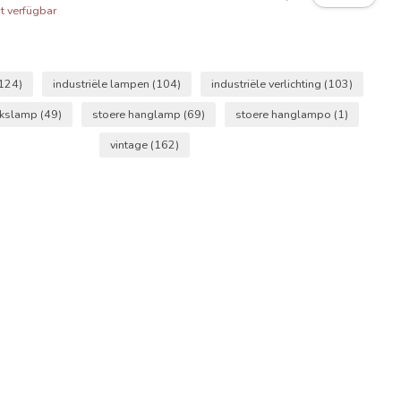
t verfügbar
124)
industriële lampen
(104)
industriële verlichting
(103)
ekslamp
(49)
stoere hanglamp
(69)
stoere hanglampo
(1)
vintage
(162)