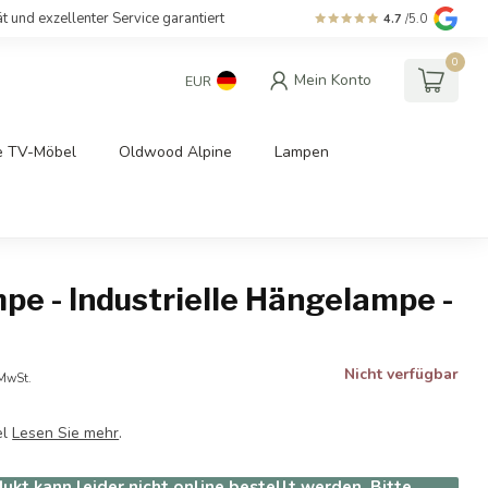
ät und exzellenter Service garantiert
4.7
/5.0
0
Mein Konto
EUR
e TV-Möbel
Oldwood Alpine
Lampen
pe - Industrielle Hängelampe -
Nicht verfügbar
 MwSt.
el
Lesen Sie mehr
.
ukt kann leider nicht online bestellt werden. Bitte