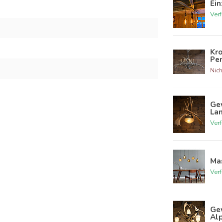
Ein
Ver
Kro
Pen
Nich
Ge
La
Ver
Ma
Ver
Gew
Al