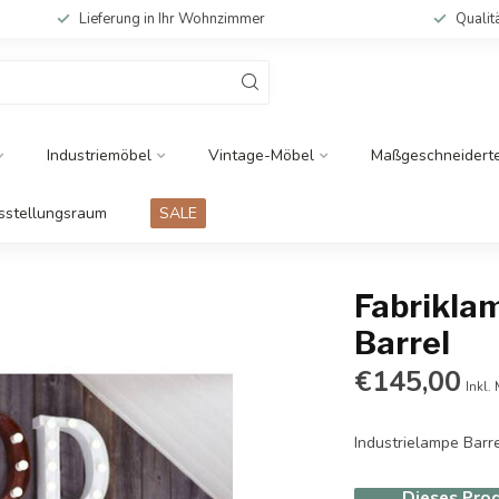
Lieferung in Ihr Wohnzimmer
Qualit
Industriemöbel
Vintage-Möbel
Maßgeschneidert
sstellungsraum
SALE
Fabriklam
Barrel
€145,00
Inkl.
Industrielampe Barr
Dieses Prod