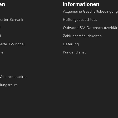
en
Informationen
Allgemeine Geschäftsbedingun
erter Schrank
Haftungsausschluss
l
Oldwood B.V. Datenschutzerklä
l
Zahlungsmöglichkeiten
erte TV-Möbel
Lieferung
ne
Kundendienst
Wohnaccessoires
llungsraum