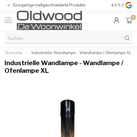
Einzigartige maßgeschneiderte Produkte
Lieferung in 
4.7
/5.0
0
MENU
Startseite
/
Industrielle Wandlampe - Wandlampe / Ofenlampe XL
Industrielle Wandlampe - Wandlampe /
Ofenlampe XL