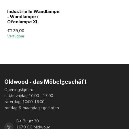
Industrielle Wandlampe
- Wandlampe /
Ofenlampe XL
€279,00
Verfügbar
Oldwood - das Möbelgeschäft
Openingstijden:
di t/m vrijdag 10:00 - 17:00
zaterdag: 10:00-16:00
zondag & maandag : gesloten
De Buurt 30
1679 GG Midwoud