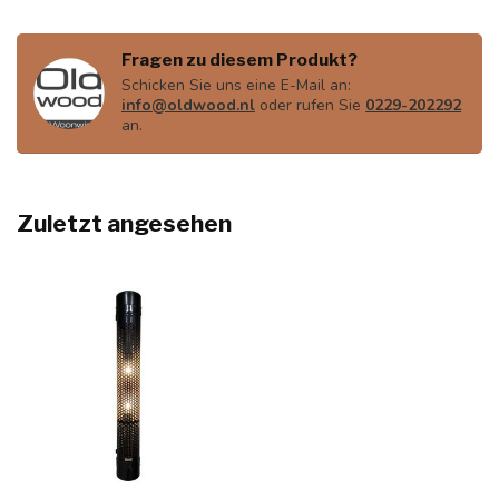
Fragen zu diesem Produkt?
Schicken Sie uns eine E-Mail an:
info@oldwood.nl
oder rufen Sie
0229-202292
an.
Zuletzt angesehen