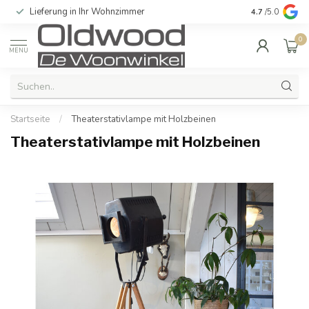
Lieferung in Ihr Wohnzimmer
Qualität und e
4.7
/5.0
0
MENU
Startseite
/
Theaterstativlampe mit Holzbeinen
Theaterstativlampe mit Holzbeinen