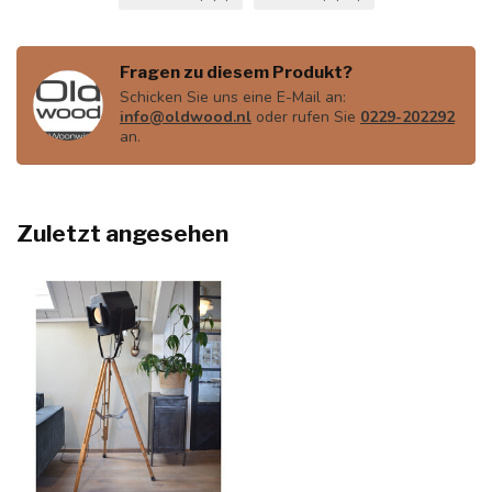
Fragen zu diesem Produkt?
Schicken Sie uns eine E-Mail an:
info@oldwood.nl
oder rufen Sie
0229-202292
an.
Zuletzt angesehen