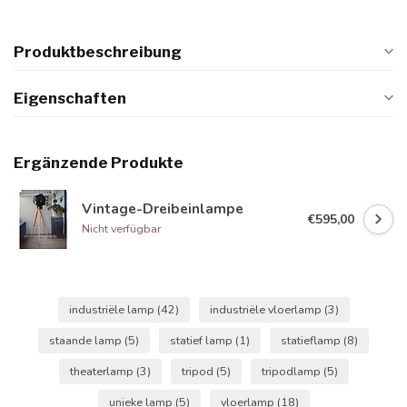
Produktbeschreibung
Eigenschaften
Ergänzende Produkte
Vintage-Dreibeinlampe
€595,00
Nicht verfügbar
industriële lamp
(42)
industriële vloerlamp
(3)
staande lamp
(5)
statief lamp
(1)
statieflamp
(8)
theaterlamp
(3)
tripod
(5)
tripodlamp
(5)
unieke lamp
(5)
vloerlamp
(18)