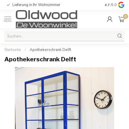
Lieferung in Ihr Wohnzimmer
Qualität und e
4.7
/5.0
0
MENU
Startseite
/
Apothekerschrank Delft
Apothekerschrank Delft