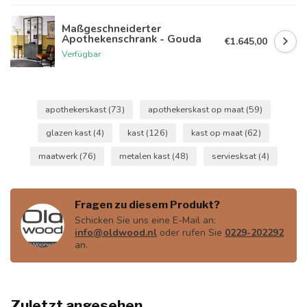
Maßgeschneiderter
Apothekenschrank - Gouda
€1.645,00
Verfügbar
apothekerskast
(73)
apothekerskast op maat
(59)
glazen kast
(4)
kast
(126)
kast op maat
(62)
maatwerk
(76)
metalen kast
(48)
serviesksat
(4)
Fragen zu diesem Produkt?
Schicken Sie uns eine E-Mail an:
info@oldwood.nl
oder rufen Sie
0229-202292
an.
Zuletzt angesehen