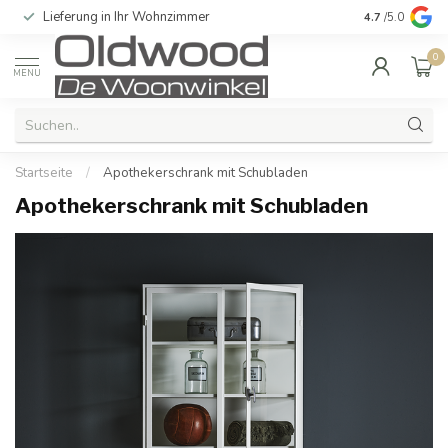
Lieferung in Ihr Wohnzimmer
Qualität und e
4.7
/5.0
0
MENU
Startseite
/
Apothekerschrank mit Schubladen
Apothekerschrank mit Schubladen