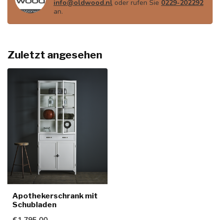
info@oldwood.nl
oder rufen Sie
0229-202292
an.
Zuletzt angesehen
Apothekerschrank mit
Schubladen
€1.795,00