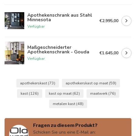
Apothekenschrank aus Stahl
Minnesota
€2.995,00
Verfügbar
Maßgeschneiderter
Apothekenschrank - Gouda
€1.645,00
Verfügbar
apothekerskast
(73)
apothekerskast op maat
(59)
kast
(126)
kast op maat
(62)
maatwerk
(76)
metalen kast
(48)
Fragen zu diesem Produkt?
Schicken Sie uns eine E-Mail an: