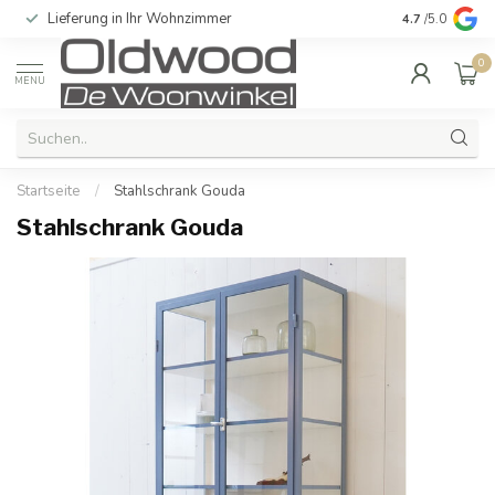
Lieferung in Ihr Wohnzimmer
Qualität und e
4.7
/5.0
0
MENU
Startseite
/
Stahlschrank Gouda
Stahlschrank Gouda