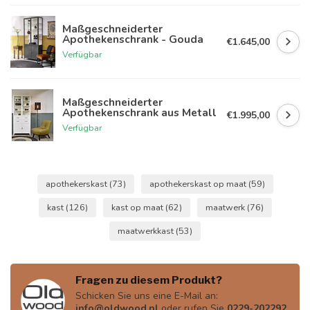
Maßgeschneiderter
Apothekenschrank - Gouda
€1.645,00
Verfügbar
Maßgeschneiderter
Apothekenschrank aus Metall
€1.995,00
Verfügbar
apothekerskast
(73)
apothekerskast op maat
(59)
kast
(126)
kast op maat
(62)
maatwerk
(76)
maatwerkkast
(53)
Fragen zu diesem Produkt?
Schicken Sie uns eine E-Mail an:
info@oldwood.nl
oder rufen Sie
0229-202292