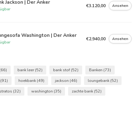
k Jackson | Der Anker
€3.120,00
Ansehen
fügbar
ungesofa Washington | Der Anker
€2.940,00
Ansehen
fügbar
(66)
bank leer
(52)
bank stof
(52)
Banken
(73)
r
(91)
hoekbank
(49)
jackson
(46)
loungebank
(52)
stratos
(32)
washington
(35)
zachte bank
(52)