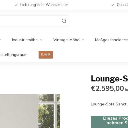
Lieferung in Ihr Wohnzimmer
Qualit
Industriemöbel
Vintage-Möbel
Maßgeschneidert
sstellungsraum
SALE
Lounge-S
€2.595,00
I
Lounge-Sofa Sankt 
Dieses Prod
nehmen Si