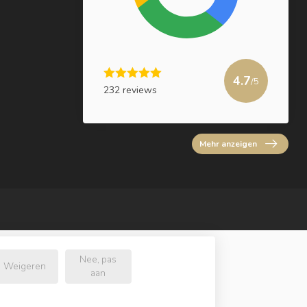
4.7
/5
232 reviews
Mehr anzeigen
Nee, pas
Weigeren
aan
e.nl