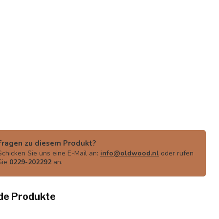
Fragen zu diesem Produkt?
Schicken Sie uns eine E-Mail an:
info@oldwood.nl
oder rufen
Sie
0229-202292
an.
de Produkte