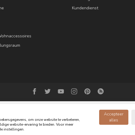
ne
Kundendienst
Wohnaccessoires
llungsraum
Accepteer
ekersgegevens, om onze website te verbeteren,
alles
dige website-ervaring te bieden. Voor meer
opyright 2026 Oldwood - das Möbelgeschäft - Powered by
webshop-servic
e instellingen.