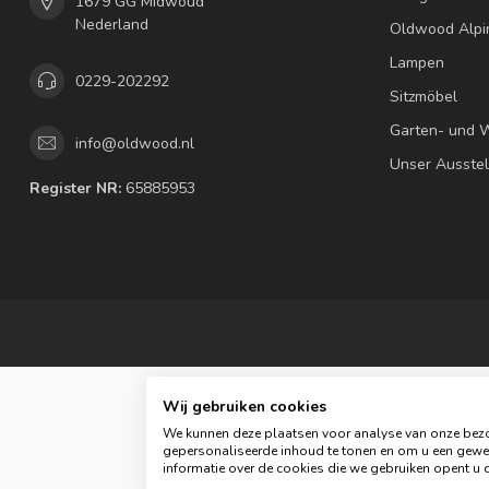
1679 GG Midwoud
Nederland
Oldwood Alpi
Lampen
0229-202292
Sitzmöbel
Garten- und 
info@oldwood.nl
Unser Ausste
Register NR:
65885953
Wij gebruiken cookies
We kunnen deze plaatsen voor analyse van onze bezo
gepersonaliseerde inhoud te tonen en om u een gewel
© C
informatie over de cookies die we gebruiken opent u d