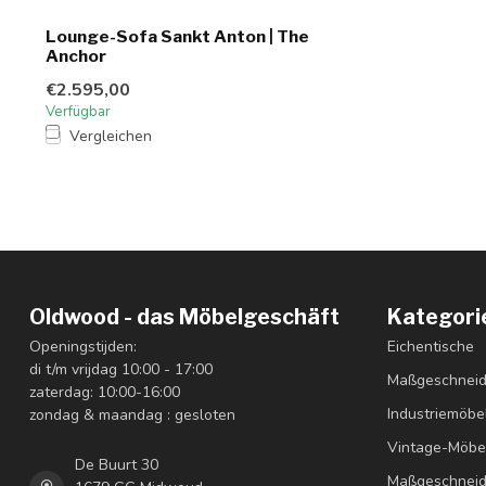
Lounge-Sofa Sankt Anton | The
Anchor
€2.595,00
Verfügbar
Vergleichen
Oldwood - das Möbelgeschäft
Kategori
Openingstijden:
Eichentische
di t/m vrijdag 10:00 - 17:00
Maßgeschneid
zaterdag: 10:00-16:00
Industriemöbe
zondag & maandag : gesloten
Vintage-Möbe
De Buurt 30
Maßgeschneid