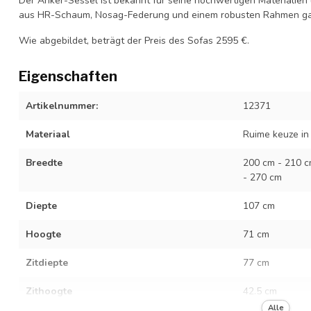
Der Anker-Sessel ist bekannt für seine hochwertigen Materialien
aus HR-Schaum, Nosag-Federung und einem robusten Rahmen gar
Wie abgebildet, beträgt der Preis des Sofas 2595 €.
Eigenschaften
Artikelnummer:
12371
Materiaal
Ruime keuze in 
Breedte
200 cm - 210 c
- 270 cm
Diepte
107 cm
Hoogte
71 cm
Zitdiepte
77 cm
Zithoogte
42.5 cm
Alle