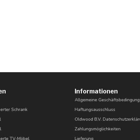
en
Informationen
Allgemeine Geschäftsbedingun
erter Schrank
Haftungsausschluss
l
Oldwood B.V. Datenschutzerklä
l
Zahlungsmöglichkeiten
erte TV-Möbel
Lieferung