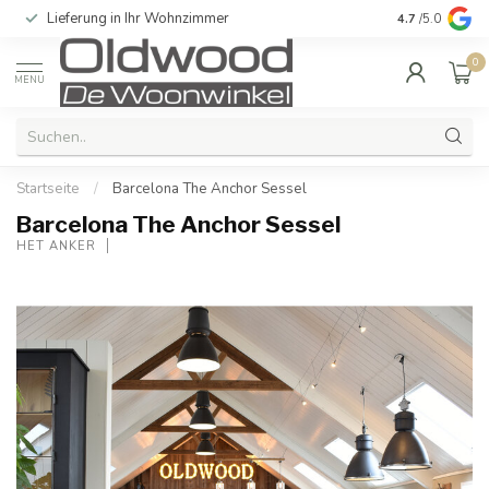
Lieferung in Ihr Wohnzimmer
Qualität und e
4.7
/5.0
0
MENU
Startseite
/
Barcelona The Anchor Sessel
Barcelona The Anchor Sessel
HET ANKER