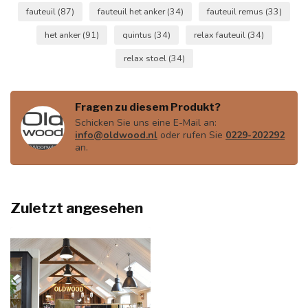
fauteuil
(87)
fauteuil het anker
(34)
fauteuil remus
(33)
het anker
(91)
quintus
(34)
relax fauteuil
(34)
relax stoel
(34)
Fragen zu diesem Produkt?
Schicken Sie uns eine E-Mail an:
info@oldwood.nl
oder rufen Sie
0229-202292
an.
Zuletzt angesehen