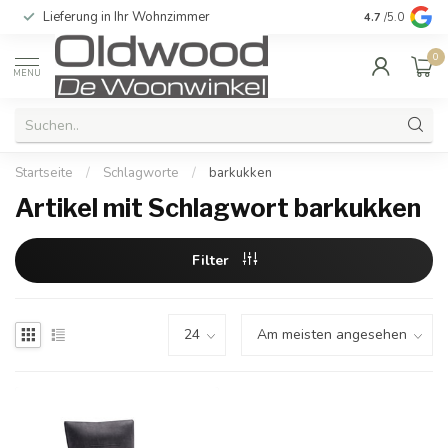
Lieferung in Ihr Wohnzimmer
Qualität und e
4.7
/5.0
0
MENU
Startseite
/
Schlagworte
/
barkukken
Artikel mit Schlagwort barkukken
Filter