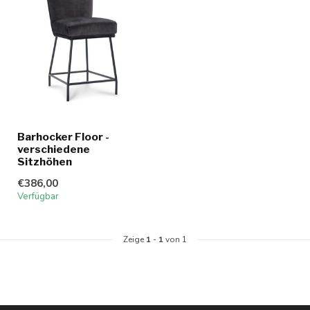
Barhocker Floor -
verschiedene
Sitzhöhen
€386,00
Verfügbar
Zeige
1
-
1
von 1