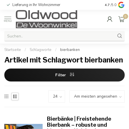
Lieferung in Ihr Wohnzimmer
Qualität und e
4.7
/5.0
0
MENU
Startseite
/
Schlagworte
/
bierbanken
Artikel mit Schlagwort bierbanken
Filter
Bierbänke | Freistehende
Bierbank – robuste und