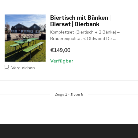
Biertisch mit Bänken |
Bierset | Bierbank
Komplettset (Biertisch + 2 Bänke) –
Brauereiqualität < Oldwood De ...
€149,00
Verfügbar
Vergleichen
Zeige
1
-
5
von 5