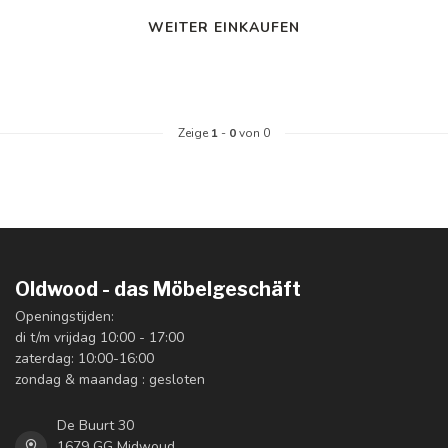
WEITER EINKAUFEN
Zeige
1
-
0
von 0
Oldwood - das Möbelgeschäft
Openingstijden:
di t/m vrijdag 10:00 - 17:00
zaterdag: 10:00-16:00
zondag & maandag : gesloten
De Buurt 30
1679 GG Midwoud