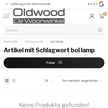
Lieferung in Ihr Wohnzimmer
Qualität und e
4.7
/5.0
0
MENU
Startseite
/
Schlagworte
/
bol lamp
Artikel mit Schlagwort bol lamp
Filter
Keine Produkte gefunden!