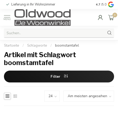
Lieferung in Ihr Wohnzimmer
Qualität und e
4.7
/5.0
0
MENU
Startseite
/
Schlagworte
/
boomstamtafel
Artikel mit Schlagwort
boomstamtafel
Filter