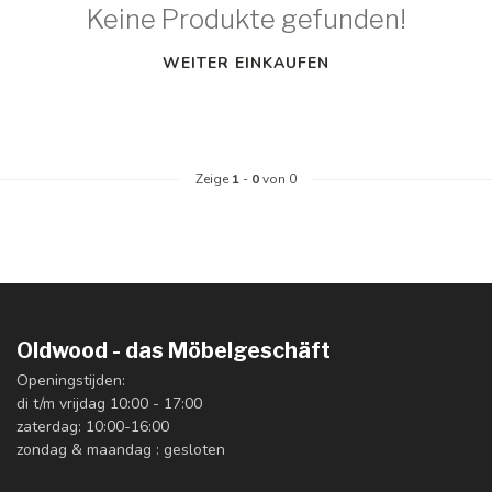
Keine Produkte gefunden!
WEITER EINKAUFEN
Zeige
1
-
0
von 0
Oldwood - das Möbelgeschäft
Openingstijden:
di t/m vrijdag 10:00 - 17:00
zaterdag: 10:00-16:00
zondag & maandag : gesloten