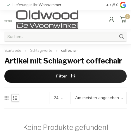
Lieferung in Ihr Wohnzimmer
Qualität und e
4.7
/5.0
0
MENU
Startseite
/
Schlagworte
/
coffechair
Artikel mit Schlagwort coffechair
Filter
Keine Produkte gefunden!