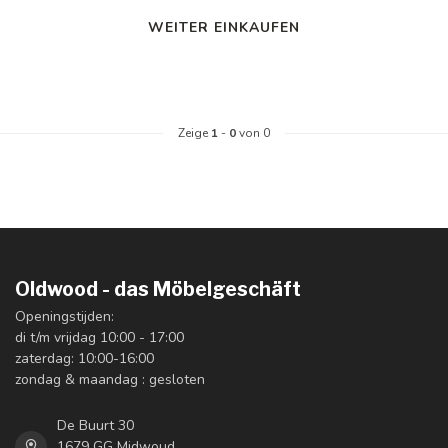
WEITER EINKAUFEN
Zeige
1
-
0
von 0
Oldwood - das Möbelgeschäft
Openingstijden:
di t/m vrijdag 10:00 - 17:00
zaterdag: 10:00-16:00
zondag & maandag : gesloten
De Buurt 30
1679 GG Midwoud