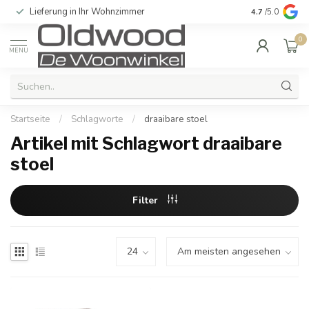
Lieferung in Ihr Wohnzimmer
Qualität und e
4.7
/5.0
0
MENU
Startseite
/
Schlagworte
/
draaibare stoel
Artikel mit Schlagwort draaibare
stoel
Filter