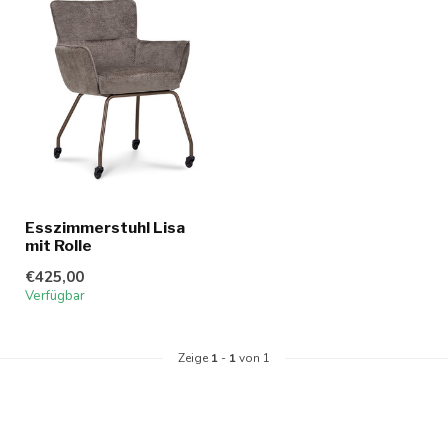
Esszimmerstuhl Lisa
mit Rolle
€425,00
Verfügbar
Zeige
1
-
1
von 1