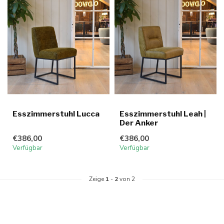
Esszimmerstuhl Lucca
Esszimmerstuhl Leah |
Der Anker
€386,00
€386,00
Verfügbar
Verfügbar
Zeige
1
-
2
von 2