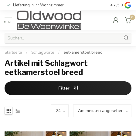
Lieferung in Ihr Wohnzimmer
Qualität und e
4.7
/5.0
0
MENU
Startseite
/
Schlagworte
/
eetkamerstoel breed
Artikel mit Schlagwort
eetkamerstoel breed
Filter