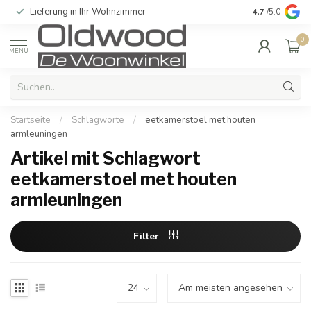
Lieferung in Ihr Wohnzimmer
Qualität und e
4.7
/5.0
0
MENU
Startseite
/
Schlagworte
/
eetkamerstoel met houten
armleuningen
Artikel mit Schlagwort
eetkamerstoel met houten
armleuningen
Filter