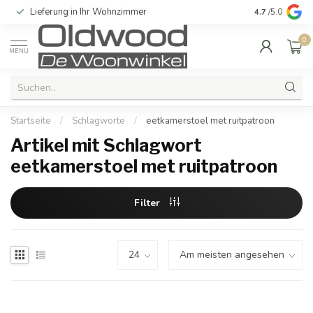
Lieferung in Ihr Wohnzimmer
Qualität und e
4.7
/5.0
0
MENU
Startseite
/
Schlagworte
/
eetkamerstoel met ruitpatroon
Artikel mit Schlagwort
eetkamerstoel met ruitpatroon
Filter