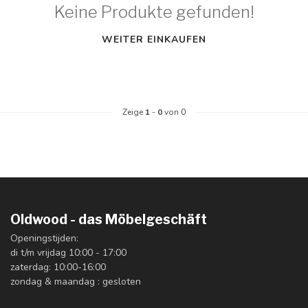
Keine Produkte gefunden!
WEITER EINKAUFEN
Zeige
1
-
0
von 0
Oldwood - das Möbelgeschäft
Openingstijden:
di t/m vrijdag 10:00 - 17:00
zaterdag: 10:00-16:00
zondag & maandag : gesloten