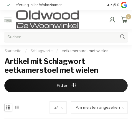
Lieferung in Ihr Wohnzimmer
Qualität und e
4.7
/5.0
0
MENU
Startseite
/
Schlagworte
/
eetkamerstoel met wielen
Artikel mit Schlagwort
eetkamerstoel met wielen
Filter