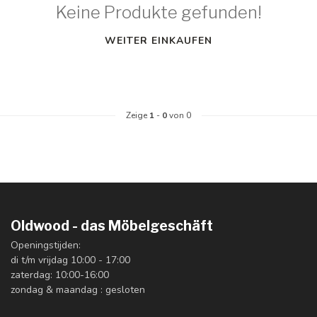
Keine Produkte gefunden!
WEITER EINKAUFEN
Zeige
1
-
0
von 0
Oldwood - das Möbelgeschäft
Openingstijden:
di t/m vrijdag 10:00 - 17:00
zaterdag: 10:00-16:00
zondag & maandag : gesloten