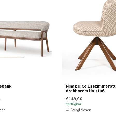
ssbank
Nina beige Esszimmerstu
drehbarem Holzfuß
0
€149,00
Verfügbar
chen
Vergleichen