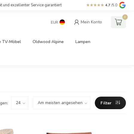
ät und exzellenter Service garantiert
4.7
/5.0
0
Mein Konto
EUR
e TV-Möbel
Oldwood Alpine
Lampen
gen:
Filter