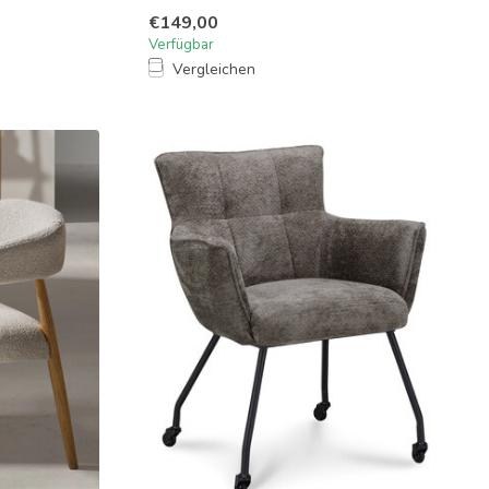
€149,00
Verfügbar
Vergleichen