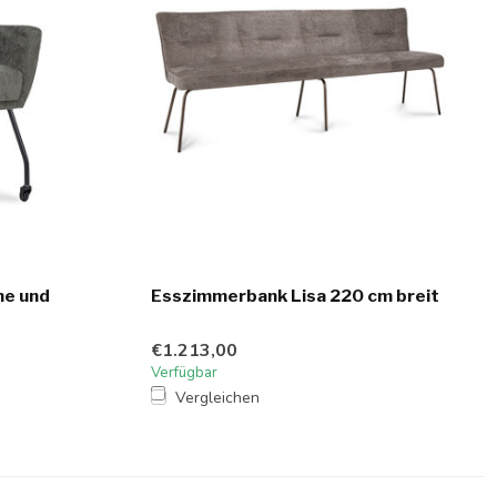
ne und
Esszimmerbank Lisa 220 cm breit
€1.213,00
Verfügbar
Vergleichen