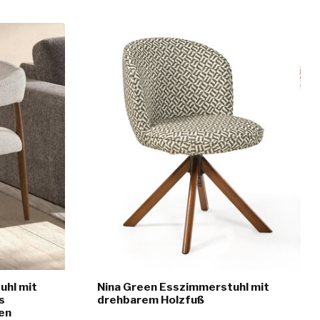
uhl mit
Nina Green Esszimmerstuhl mit
s
drehbarem Holzfuß
en