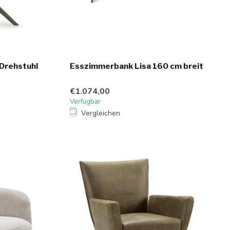
 Drehstuhl
Esszimmerbank Lisa 160 cm breit
€1.074,00
Verfügbar
Vergleichen