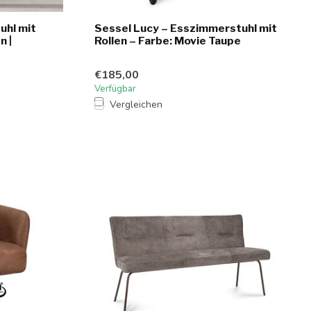
uhl mit
Sessel Lucy – Esszimmerstuhl mit
n |
Rollen – Farbe: Movie Taupe
€185,00
Verfügbar
Vergleichen