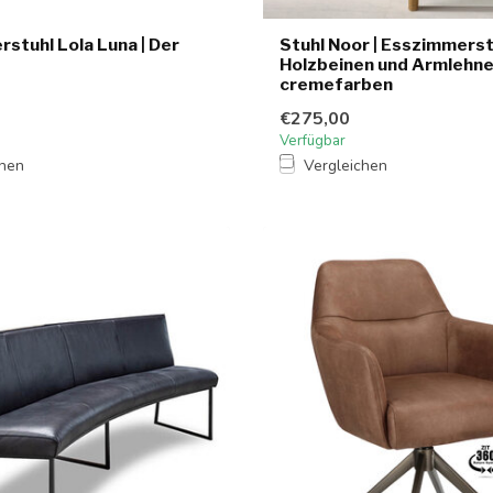
stuhl Lola Luna | Der
Stuhl Noor | Esszimmerst
Holzbeinen und Armlehne
cremefarben
€275,00
Verfügbar
chen
Vergleichen