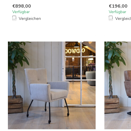
€898,00
€196,00
Verfügbar
Verfügbar
Vergleichen
Verglei