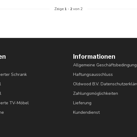
Zeige
1
-
2
von 2
en
Informationen
Allgemeine Geschäftsbedingun
erter Schrank
Haftungsausschluss
l
Oldwood B.V. Datenschutzerklä
l
Zahlungsmöglichkeiten
erte TV-Möbel
Lieferung
ne
Kundendienst