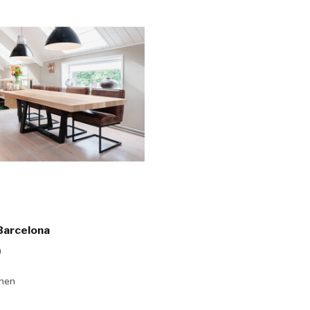
Barcelona
0
chen