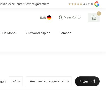
ät und exzellenter Service garantiert
4.7
/5.0
0
Mein Konto
EUR
e TV-Möbel
Oldwood Alpine
Lampen
gen:
Filter