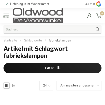
Lieferung in Ihr Wohnzimmer
Qualität und e
4.7
/5.0
0
MENU
Startseite
/
Schlagworte
/
fabriekslampen
Artikel mit Schlagwort
fabriekslampen
Filter