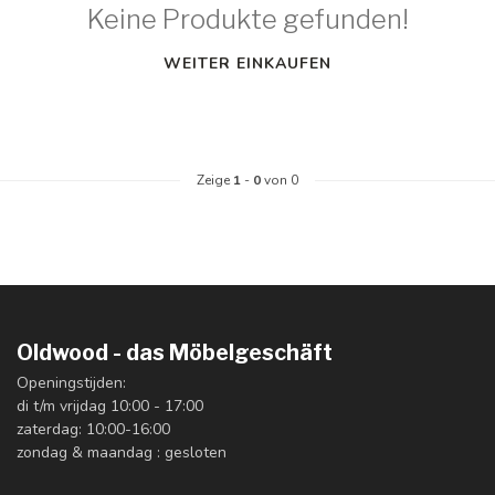
Keine Produkte gefunden!
WEITER EINKAUFEN
Zeige
1
-
0
von 0
Oldwood - das Möbelgeschäft
Openingstijden:
di t/m vrijdag 10:00 - 17:00
zaterdag: 10:00-16:00
zondag & maandag : gesloten