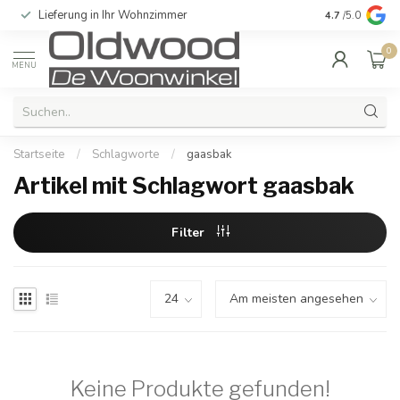
Lieferung in Ihr Wohnzimmer
Qualität und e
4.7
/5.0
0
MENU
Startseite
/
Schlagworte
/
gaasbak
Artikel mit Schlagwort gaasbak
Filter
Keine Produkte gefunden!