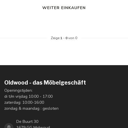
WEITER EINKAUFEN
Zeige
1
-
0
von 0
Oldwood - das Möbelgeschäft
Openingstijden:
di t/m vrijdag 10:00 - 17:00
zaterdag: 10:00-16:00
zondag & maandag : gesloten
De Buurt 30
1679 GG Midwoud