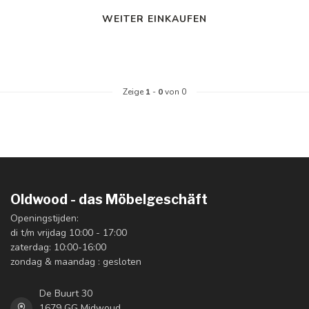
WEITER EINKAUFEN
Zeige
1
-
0
von 0
Oldwood - das Möbelgeschäft
Openingstijden:
di t/m vrijdag 10:00 - 17:00
zaterdag: 10:00-16:00
zondag & maandag : gesloten
De Buurt 30
1679 GG Midwoud