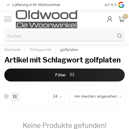
Lieferung in Ihr Wohnzimmer
Qualität und e
4.7
/5.0
0
MENU
Startseite
/
Schlagworte
/
golfplaten
Artikel mit Schlagwort golfplaten
Filter
Keine Produkte gefunden!