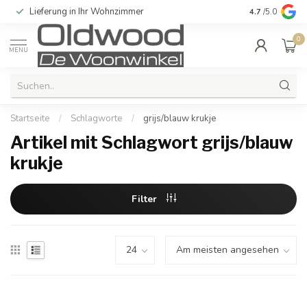
Lieferung in Ihr Wohnzimmer
Qualität und e
4.7
/5.0
0
MENU
Startseite
/
Schlagworte
/
grijs/blauw krukje
Artikel mit Schlagwort grijs/blauw
krukje
Filter