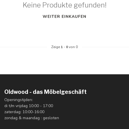
Keine Produkte gefunden!
WEITER EINKAUFEN
Zeige
1
-
0
von 0
Oldwood - das Möbelgeschäft
Openingstijden:
di t/m vrijdag 10:00 - 17:00
zaterdag: 10:00-16:00
zondag & maandag : gesloten