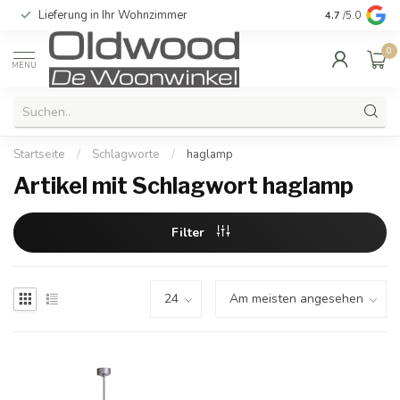
Lieferung in Ihr Wohnzimmer
Qualität und e
4.7
/5.0
0
MENU
Startseite
/
Schlagworte
/
haglamp
Artikel mit Schlagwort haglamp
Filter