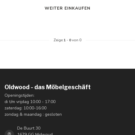
WEITER EINKAUFEN
Zeige
1
-
0
von 0
Oldwood - das Möbelgeschäft
Openingstijden:
di t/m vrijdag 10:00 - 17:00
zaterdag: 10:00-16:00
zondag & maandag : gesloten
De Buurt 30
1679 GG Midwoud