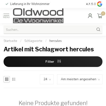
Lieferung in Ihr Wohnzimmer
Qualität und e
4.7
/5.0
0
MENU
Startseite
/
Schlagworte
/
hercules
Artikel mit Schlagwort hercules
Filter
Keine Produkte gefunden!