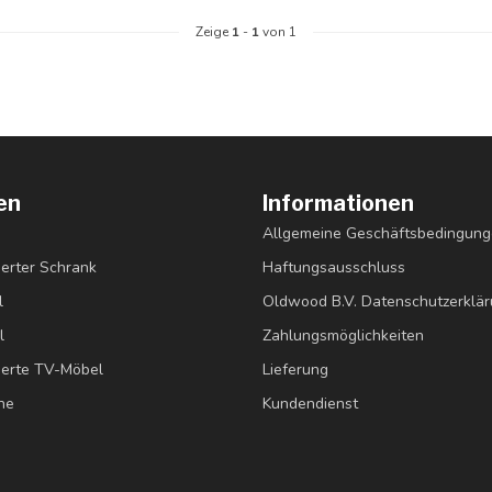
Zeige
1
-
1
von 1
en
Informationen
Allgemeine Geschäftsbedingun
erter Schrank
Haftungsausschluss
l
Oldwood B.V. Datenschutzerklä
l
Zahlungsmöglichkeiten
erte TV-Möbel
Lieferung
ne
Kundendienst