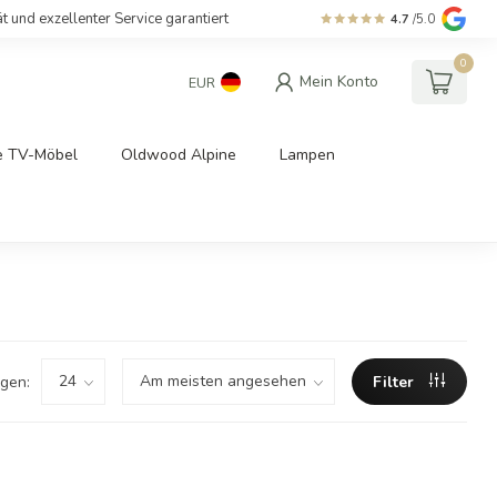
ät und exzellenter Service garantiert
4.7
/5.0
0
Mein Konto
EUR
e TV-Möbel
Oldwood Alpine
Lampen
gen:
Filter