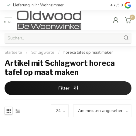
Lieferung in Ihr Wohnzimmer
Qualität und e
4.7
/5.0
0
MENU
Startseite
/
Schlagworte
/
horeca tafel op maat maken
Artikel mit Schlagwort horeca
tafel op maat maken
Filter