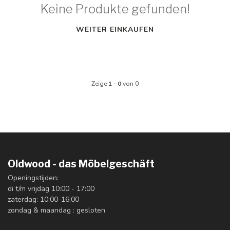
Keine Produkte gefunden!
WEITER EINKAUFEN
Zeige
1
-
0
von 0
Oldwood - das Möbelgeschäft
Openingstijden:
di t/m vrijdag 10:00 - 17:00
zaterdag: 10:00-16:00
zondag & maandag : gesloten