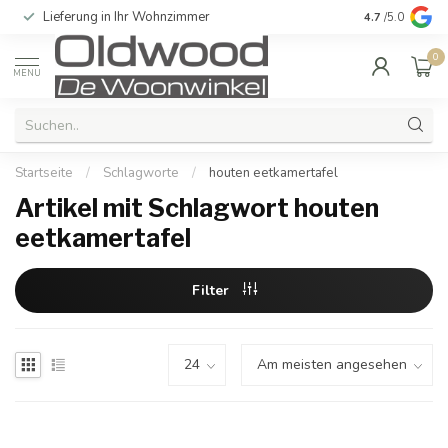
Lieferung in Ihr Wohnzimmer
Qualität und e
4.7
/5.0
0
MENU
Startseite
/
Schlagworte
/
houten eetkamertafel
Artikel mit Schlagwort houten
eetkamertafel
Filter