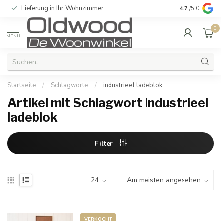
Lieferung in Ihr Wohnzimmer
Qualität und e
4.7
/5.0
0
MENU
Startseite
/
Schlagworte
/
industrieel ladeblok
Artikel mit Schlagwort industrieel
ladeblok
Filter
VERKOCHT