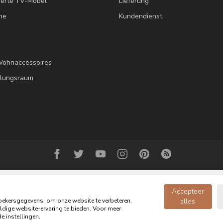
erte TV-Möbel
Lieferung
ne
Kundendienst
Wohnaccessoires
llungsraum
Accepteer
ekersgegevens, om onze website te verbeteren,
alles
dige website-ervaring te bieden. Voor meer
opyright 2026 Oldwood - das Möbelgeschäft - Powered by
webshop-servic
e instellingen.