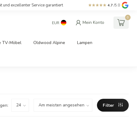
ät und exzellenter Service garantiert
4.7
/5.0
0
Mein Konto
EUR
e TV-Möbel
Oldwood Alpine
Lampen
gen:
Filter