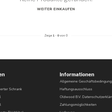
WEITER EINKAUFEN
Zeige
1
-
0
von 0
en
Informationen
Allgemeine Geschäftsbedingun
erter Schrank
Haftungsausschluss
l
Oldwood B.V. Datenschutzerklä
l
Zahlungsmöglichkeiten