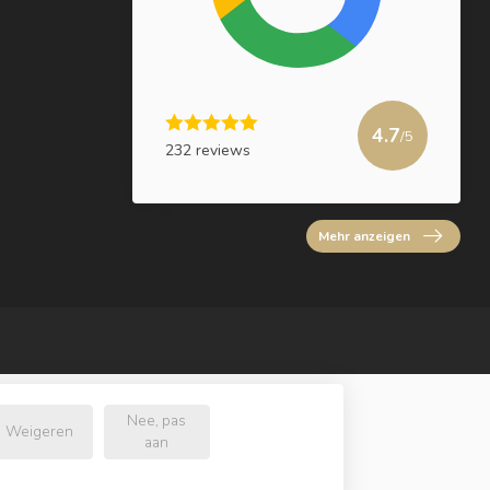
4.7
/5
232 reviews
Mehr anzeigen
Nee, pas
Weigeren
aan
e.nl