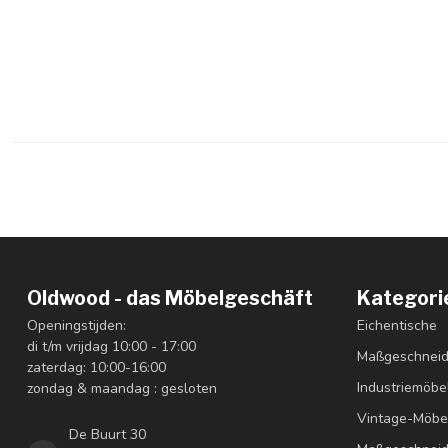
Oldwood - das Möbelgeschäft
Kategori
Openingstijden:
Eichentische
di t/m vrijdag 10:00 - 17:00
Maßgeschneid
zaterdag: 10:00-16:00
Industriemöbe
zondag & maandag : gesloten
Vintage-Möbe
De Buurt 30