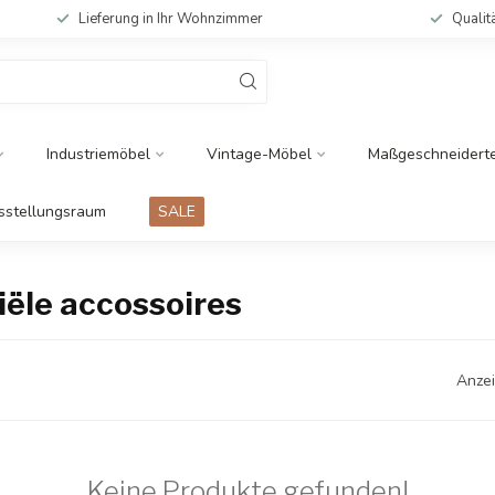
Lieferung in Ihr Wohnzimmer
Qualit
Industriemöbel
Vintage-Möbel
Maßgeschneidert
sstellungsraum
SALE
iële accossoires
Anzei
Keine Produkte gefunden!