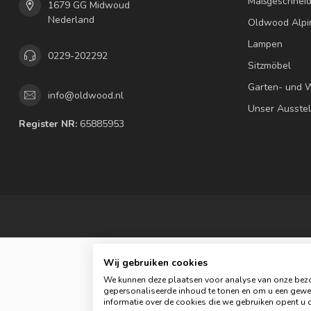
Maßgeschneid
1679 GG Midwoud
Nederland
Oldwood Alpi
Lampen
0229-202292
Sitzmöbel
Garten- und 
info@oldwood.nl
Unser Ausste
Register NR:
65885953
Wij gebruiken cookies
We kunnen deze plaatsen voor analyse van onze bezo
gepersonaliseerde inhoud te tonen en om u een gewel
© C
informatie over de cookies die we gebruiken opent u d