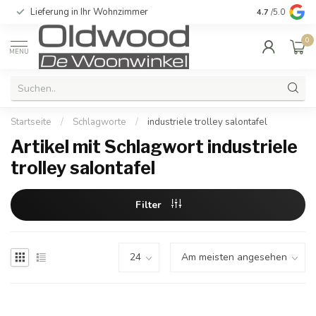
Lieferung in Ihr Wohnzimmer
Qualität und e
4.7
/5.0
0
MENU
Startseite
/
Schlagworte
/
industriele trolley salontafel
Artikel mit Schlagwort industriele
trolley salontafel
Filter