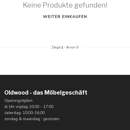
Keine Produkte gefunden!
WEITER EINKAUFEN
Zeige
1
-
0
von 0
Oldwood - das Möbelgeschäft
Openingstijden:
di t/m vrijdag 10:00 - 17:00
zaterdag: 10:00-16:00
zondag & maandag : gesloten