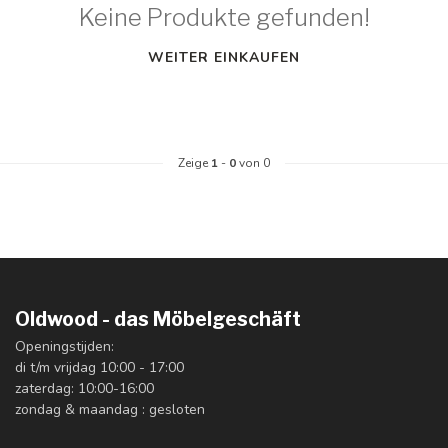
Keine Produkte gefunden!
WEITER EINKAUFEN
Zeige
1
-
0
von 0
Oldwood - das Möbelgeschäft
Openingstijden:
di t/m vrijdag 10:00 - 17:00
zaterdag: 10:00-16:00
zondag & maandag : gesloten