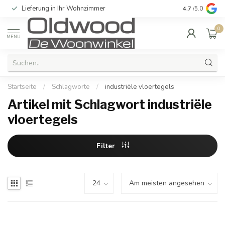
Lieferung in Ihr Wohnzimmer
Qualität und e
4.7
/5.0
0
MENU
Startseite
/
Schlagworte
/
industriële vloertegels
Artikel mit Schlagwort industriële
vloertegels
Filter