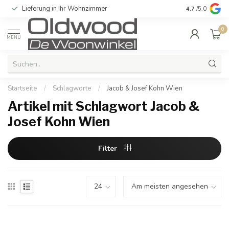
Lieferung in Ihr Wohnzimmer
Qualität und e
4.7
/5.0
0
MENU
Startseite
/
Schlagworte
/
Jacob & Josef Kohn Wien
Artikel mit Schlagwort Jacob &
Josef Kohn Wien
Filter