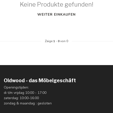
Keine Produkte gefunden!
WEITER EINKAUFEN
Zeige
1
-
0
von 0
Oldwood - das Möbelgeschäft
Openingstijden:
di t/m vrijdag 10:00 - 17:00
zaterdag: 10:00-16:00
zondag & maandag : gesloten