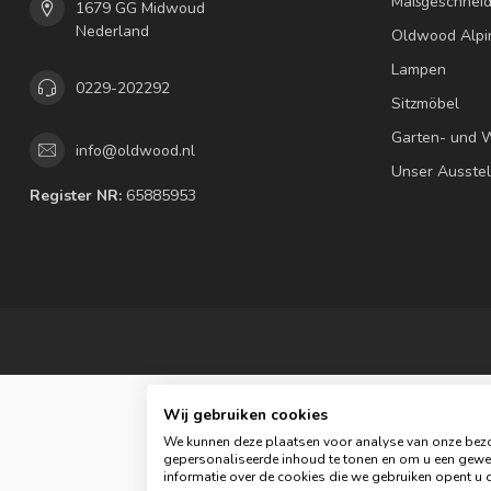
Maßgeschneid
1679 GG Midwoud
Nederland
Oldwood Alpi
Lampen
0229-202292
Sitzmöbel
Garten- und 
info@oldwood.nl
Unser Ausste
Register NR:
65885953
Wij gebruiken cookies
We kunnen deze plaatsen voor analyse van onze bezo
gepersonaliseerde inhoud te tonen en om u een gewel
© C
informatie over de cookies die we gebruiken opent u d