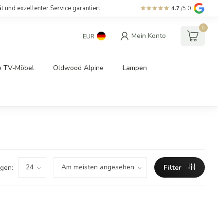
ät und exzellenter Service garantiert
4.7
/5.0
0
Mein Konto
EUR
e TV-Möbel
Oldwood Alpine
Lampen
gen:
Filter