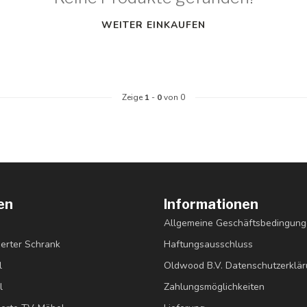
WEITER EINKAUFEN
Zeige
1
-
0
von 0
en
Informationen
Allgemeine Geschäftsbedingun
erter Schrank
Haftungsausschluss
l
Oldwood B.V. Datenschutzerklä
l
Zahlungsmöglichkeiten