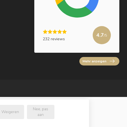
4.7
/5
232 reviews
Mehr anzeigen
Nee, pas
Weigeren
aan
e.nl