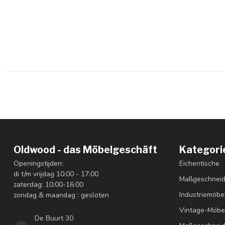
Oldwood - das Möbelgeschäft
Kategori
Openingstijden:
Eichentische
di t/m vrijdag 10:00 - 17:00
Maßgeschneid
zaterdag: 10:00-16:00
Industriemöbe
zondag & maandag : gesloten
Vintage-Möbe
De Buurt 30