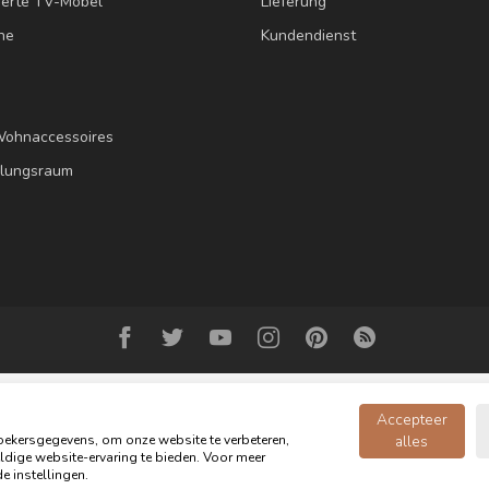
erte TV-Möbel
Lieferung
ne
Kundendienst
Wohnaccessoires
llungsraum
Accepteer
ekersgegevens, om onze website te verbeteren,
alles
dige website-ervaring te bieden. Voor meer
opyright 2026 Oldwood - das Möbelgeschäft - Powered by
webshop-servic
e instellingen.