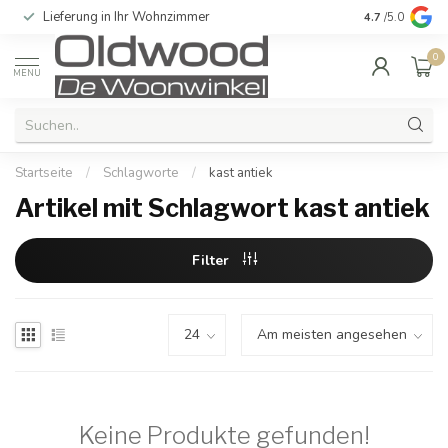
Lieferung in Ihr Wohnzimmer
Qualität und e
4.7
/5.0
0
MENU
Startseite
/
Schlagworte
/
kast antiek
Artikel mit Schlagwort kast antiek
Filter
Keine Produkte gefunden!