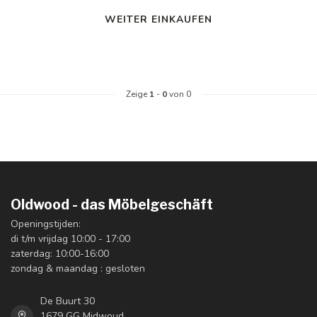
WEITER EINKAUFEN
Zeige
1
-
0
von 0
Oldwood - das Möbelgeschäft
Openingstijden:
di t/m vrijdag 10:00 - 17:00
zaterdag: 10:00-16:00
zondag & maandag : gesloten
De Buurt 30
1679 GG Midwoud