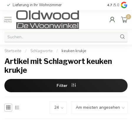
Lieferung in Ihr Wohnzimmer
Qualität und e
4.7
/5.0
0
MENU
Startseite
/
Schlagworte
/
keuken krukje
Artikel mit Schlagwort keuken
krukje
Filter