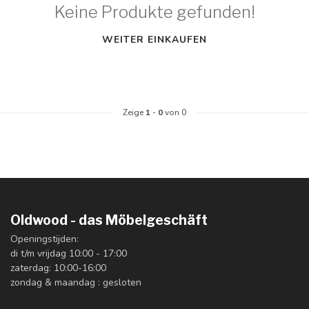
Keine Produkte gefunden!
WEITER EINKAUFEN
Zeige
1
-
0
von 0
Oldwood - das Möbelgeschäft
Openingstijden:
di t/m vrijdag 10:00 - 17:00
zaterdag: 10:00-16:00
zondag & maandag : gesloten