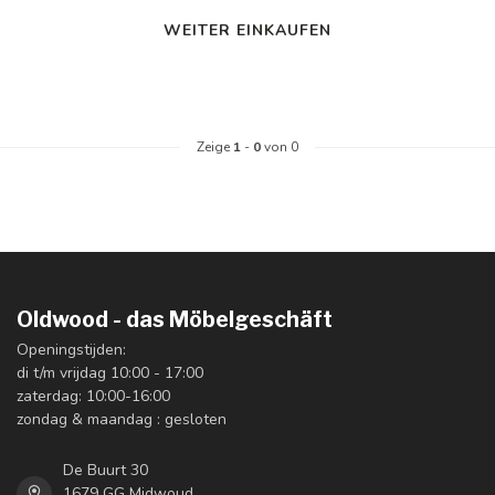
WEITER EINKAUFEN
Zeige
1
-
0
von 0
Oldwood - das Möbelgeschäft
Openingstijden:
di t/m vrijdag 10:00 - 17:00
zaterdag: 10:00-16:00
zondag & maandag : gesloten
De Buurt 30
1679 GG Midwoud