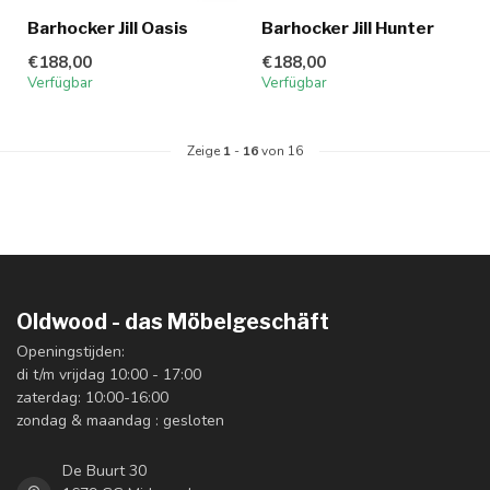
Barhocker Jill Oasis
Barhocker Jill Hunter
€188,00
€188,00
Verfügbar
Verfügbar
Zeige
1
-
16
von 16
Oldwood - das Möbelgeschäft
Openingstijden:
di t/m vrijdag 10:00 - 17:00
zaterdag: 10:00-16:00
zondag & maandag : gesloten
De Buurt 30