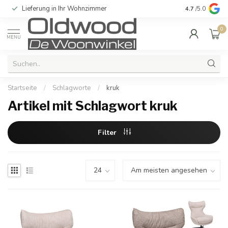
Lieferung in Ihr Wohnzimmer
Qualität und e
4.7
/5.0
0
MENU
Startseite
/
Schlagworte
/
kruk
Artikel mit Schlagwort kruk
Filter