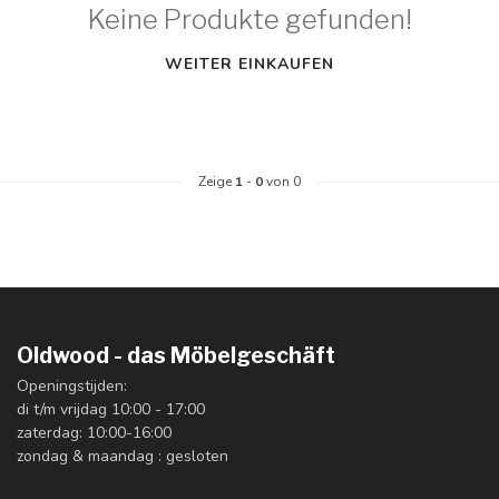
Keine Produkte gefunden!
WEITER EINKAUFEN
Zeige
1
-
0
von 0
Oldwood - das Möbelgeschäft
Openingstijden:
di t/m vrijdag 10:00 - 17:00
zaterdag: 10:00-16:00
zondag & maandag : gesloten