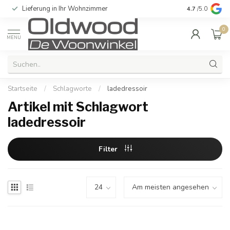
Lieferung in Ihr Wohnzimmer
Qualität und e
4.7
/5.0
0
MENU
Startseite
/
Schlagworte
/
ladedressoir
Artikel mit Schlagwort
ladedressoir
Filter